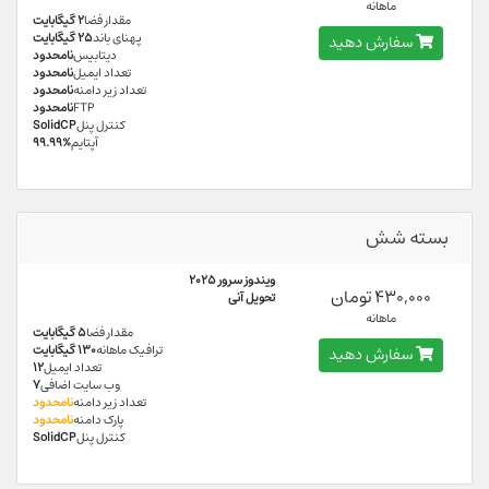
ماهانه
مقدار فضا
2 گیگابایت
پهنای باند
25 گیگابایت
سفارش دهید
دیتابیس
نامحدود
تعداد ایمیل
نامحدود
تعداد زیر دامنه
نامحدود
FTP
نامحدود
کنترل پنل
SolidCP
آپتایم
99.99%
بسته شش
ویندوز سرور 2025
430,000 تومان
تحویل آنی
ماهانه
مقدار فضا
5 گیگابایت
ترافیک ماهانه
130 گیگابایت
سفارش دهید
تعداد ایمیل
12
وب سایت اضافی
7
تعداد زیر دامنه
نامحدود
پارک دامنه
نامحدود
کنترل پنل
SolidCP