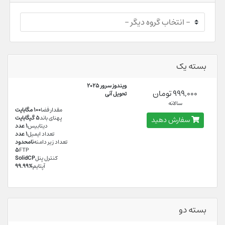
بسته یک
ویندوز سرور 2025
999,000 تومان
تحویل آنی
سالانه
مقدار فضا
100 مگابایت
پهنای باند
5 گیگابایت
سفارش دهید
دیتابیس
1 عدد
تعداد ایمیل
1 عدد
تعداد زیر دامنه
نامحدود
5
FTP
کنترل پنل
SolidCP
آپتایم
99.99%
بسته دو