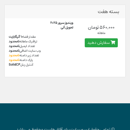
بسته هفت
ویندوز سرور 2025
560,000 تومان
تحویل آنی
ماهانه
مقدار فضا
10 گیگابایت
ترافیک ماهانه
نامحدود
سفارش دهید
تعداد ایمیل
نامحدود
وب سایت اضافی
نامحدود
تعداد زیر دامنه
نامحدود
پارک دامنه
نامحدود
کنترل پنل
SolidCP
© تمامی حقوق این وبسایت برای آفاق هاست محفوظ می باشد.