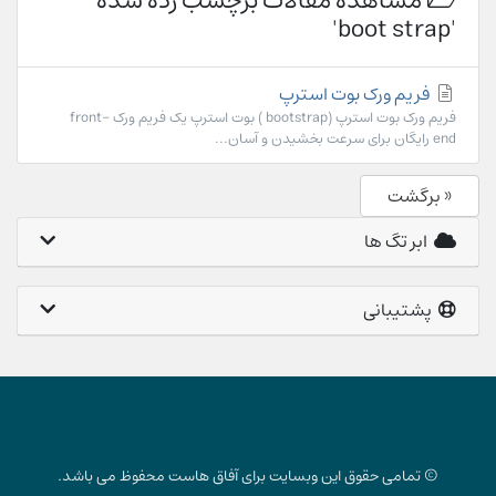
مشاهده مقالات برچسب زده شده
'boot strap'
فریم ورک بوت استرپ
فریم ورک بوت استرپ (bootstrap ) بوت استرپ یک فریم ورک front-
end رایگان برای سرعت بخشیدن و آسان...
« برگشت
ابر تگ ها
پشتیبانی
© تمامی حقوق این وبسایت برای آفاق هاست محفوظ می باشد.