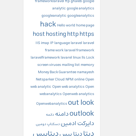
frameworklaravel
ftp
ghaleb
google
analytic
google analytics
googleanalytic
googleanalytics
hack
Hello world
home page
host
hosting
http
https
IIS
imap
IP
language
laravel
laravel
frame work
laravel framework
laravelframework
lavarel
linux
lls
Lock
screen viruses
mailing list
memory
Money Back Guarantee
namayesh
Netsparker Cloud
NPM
online
Open
web analytic
Open web analytics
Open
webanalytics
Openweb analytics
out look
Openwebanalytics
outlook
دامنه
دانمه
دایرکت ادمین
دسکتاپ
دومین
دیتا
دیتابیس
دیتا بیس