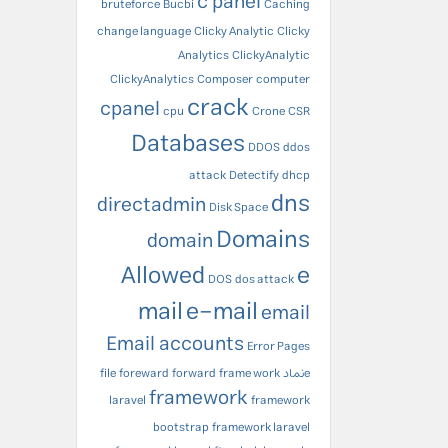
c panel
bruteforce
Bucbi
Caching
change language
Clicky Analytic
Clicky
Analytics
ClickyAnalytic
ClickyAnalytics
Composer
computer
crack
cpanel
cpu
Crone
CSR
Databases
DDOS
ddos
attack
Detectify
dhcp
dns
directadmin
Disk Space
Domains
domain
Allowed
e
DOS
dos attack
mail
e-mail
email
Email accounts
Error Pages
eنماد
frame work
forward
foreward
file
framework
laravel
framework
bootstrap
framework laravel