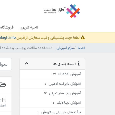
ناحیه کاربری
فروشگاه
لطفا جهت پشتیبانی و ثبت سفارش از آدرس
fagh.info
اعضا
مرکز آموزش
مشاهده مقالات برچسب زده شده website panel
دسته بندی ها
آموزش CPanel
47
آموزش دایرکت ادمین
5
آموزش وب سایت پنل
13
Restart کردن Application Pool
اموزش دیتا لایف
1
Restart کردن Application Pool قبل از آموزش درباره نحوه art
ترفندهای بازاریابی و فروش
1