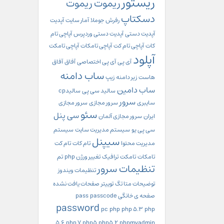
ریستور
ریموت
ریموت
دسکتاپ
رفرش
جوملا
آمار سایت
آپدیت
آپدیت دستی
آپدیت دستی وردپرس
آپاچی تام
کات
آپاچی تام کت
آپاچی تامکات
آپاچی تامکت
آپلود
آی پی
آی پی اختصاصی
آفاق
آفاق
ساب دامنه
هاست
زیر دامنه
زیپ
ساب دامین
سالید سی پی
سالیدcp
سرور
سایبری
سرور مجازی
سرور مجازی
سئو
سی پنل
ایران
سرور مجازی آلمان
سی پی یو
سیستم مدیریت سایت
سیستم
سیپنل
مدیریت محتوا
تام کات
تام کت
تامکات
تامکت
ترافیک
تغییر ورژن php
تم
تنظیمات سرور
تنظیمات ویندوز
توضیحات متا تگ
توییتر
صفحات یافت نشده
صفحه ی خانگی
passcode
pass
password
pc
php
php 5.3
php
5.6
php 7
php5
php5.2
phpmyadmin