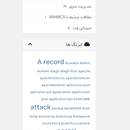
مدیریت سرور
31
مقالات مرتبط با WHMCS
1
میزبانی وب
10
ابر تگ ها
A record
Acunetix
addon
domain
afagh
afagh host
apache
apache tom cat
apache tomcat
apachetomcat
aplication pool
aplication pul
application
application
pool
application pul
Asafa Web
attack
backup
Bandwidth
boot
strap
bootstrap
bootstrap framework
brute force
brute force attack