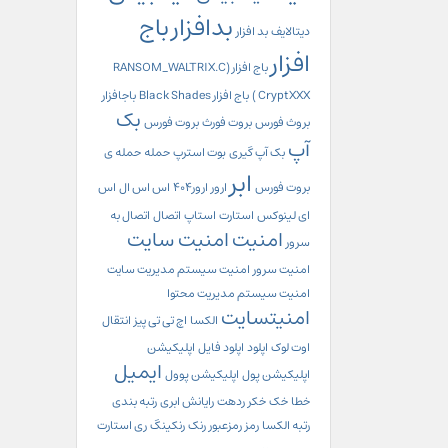
بدافزار
باج
دیتالایف
بد افزار
افزار
باج افزار (RANSOM_WALTRIX.C
CryptXXX )
باج افزار Black Shades
باجافزار
بک
بروث فورس
بروت فورث
بروت فورس
آپ
بک آپ گیری
بوت استرپ
حمله
حمله ی
ابر
بروت فورس
ارور
ارور404
اس اس ال
اس
ای لینوکس
استارت
استاپ
اتصال
اتصال به
امنیت
امنیت سایت
سرور
امنیت سرور
امنیت سیستم مدیریت سایت
امنیت سیستم مدیریت محتوا
امنیتسایت
الکسا
اچ تی تی پیز
انتقال
اوت لوک
اپلود
اپلود فایل
اپلیکیشن
ایمیل
اپلیکیشن پول
اپلیکیشن پوول
خطا
خک
خکر
ردهت
رایانش ابری
رتبه بندی
رتبه الکسا
رمز
رمزعبور
رنک
رنکینگ
ری استارت