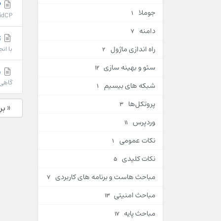
solidCP
جوملا
1
solidCPدر سال 2016 به عنوان شاخه ی جدیدی ازکنترل پنل وب سای
دامنه
7
تغی
راه اندازی ماژول
با انج
2
سئو و بهینه سازی
12
ف
گاهی 
شبکه های بیسیم
1
پروتکل‌ها
3
« ب
وردپرس
11
نکات عمومی
1
نکات کلیدی
5
مباحث هاست و برنامه های کاربردی
7
مباحث امنیتی
13
مباحث پایه
17