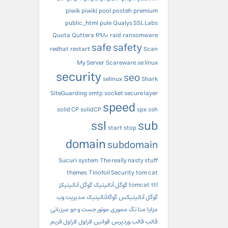
piwik
piwiki
pool
posteh
premium
public_html
pule
Qualys SSL Labs
Quota
Quttera
R980
raid
ransomware
safe
safety
redhat
restart
Scan
My Server
Scareware
se linux
security
seo
selinux
Shark
SiteGuarding
smtp
socket secure layer
speed
solid CP
solidCP
spx
ssh
ssl
sub
start
stop
domain
subdomain
Sucuri
system
The really nasty stuff
themes
Tinofoil Security
tom cat
ttl
tomcat
گوگل آنالیتیک
گوگل آنالیتیکز
گوگل آنالیتیکس
گوگلآنالیتیک
مدیریت وب
مزایا
متا تگ
مموری
موتور جست و جو
میزبانی
قالب
قالب وردپرس
قوانین
لاراول
لاراول فریم