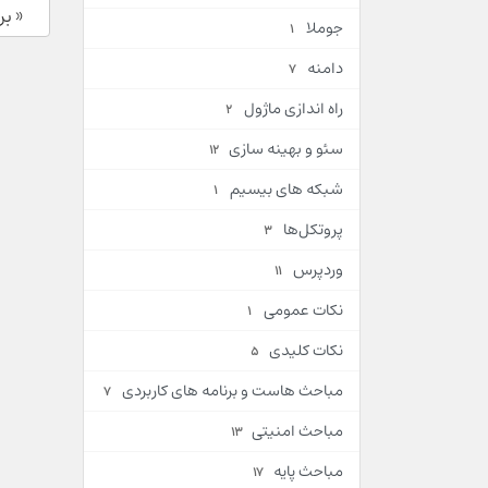
« ب
جوملا
1
دامنه
7
راه اندازی ماژول
2
سئو و بهینه سازی
12
شبکه های بیسیم
1
پروتکل‌ها
3
وردپرس
11
نکات عمومی
1
نکات کلیدی
5
مباحث هاست و برنامه های کاربردی
7
مباحث امنیتی
13
مباحث پایه
17