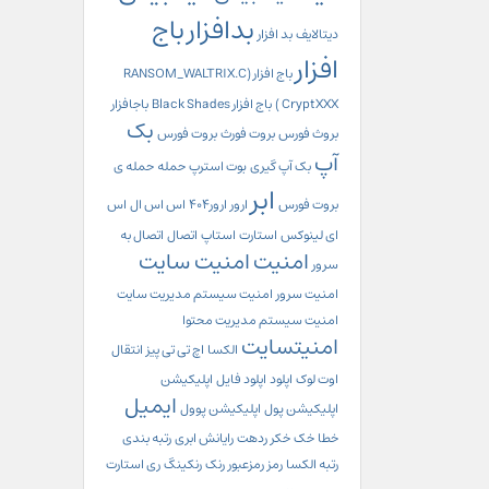
بدافزار
باج
دیتالایف
بد افزار
افزار
باج افزار (RANSOM_WALTRIX.C
CryptXXX )
باج افزار Black Shades
باجافزار
بک
بروث فورس
بروت فورث
بروت فورس
آپ
بک آپ گیری
بوت استرپ
حمله
حمله ی
ابر
بروت فورس
ارور
ارور404
اس اس ال
اس
ای لینوکس
استارت
استاپ
اتصال
اتصال به
امنیت
امنیت سایت
سرور
امنیت سرور
امنیت سیستم مدیریت سایت
امنیت سیستم مدیریت محتوا
امنیتسایت
الکسا
اچ تی تی پیز
انتقال
اوت لوک
اپلود
اپلود فایل
اپلیکیشن
ایمیل
اپلیکیشن پول
اپلیکیشن پوول
خطا
خک
خکر
ردهت
رایانش ابری
رتبه بندی
رتبه الکسا
رمز
رمزعبور
رنک
رنکینگ
ری استارت