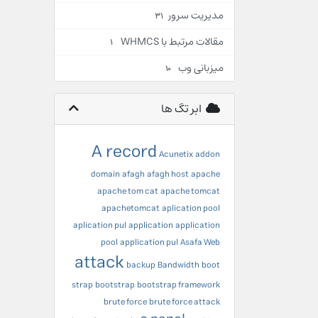
مدیریت سرور
31
مقالات مرتبط با WHMCS
1
میزبانی وب
10
ابر تگ ها
A record
Acunetix
addon
domain
afagh
afagh host
apache
apache tom cat
apache tomcat
apachetomcat
aplication pool
aplication pul
application
application
pool
application pul
Asafa Web
attack
backup
Bandwidth
boot
strap
bootstrap
bootstrap framework
brute force
brute force attack