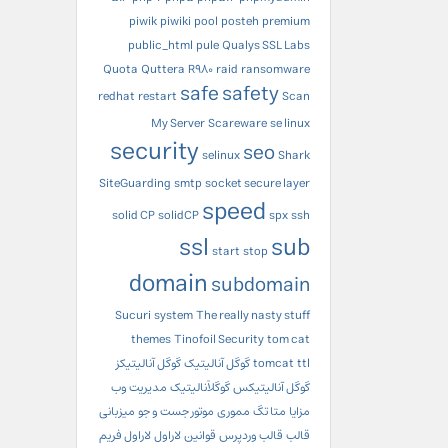
piwik
piwiki
pool
posteh
premium
public_html
pule
Qualys SSL Labs
Quota
Quttera
R980
raid
ransomware
safe
safety
redhat
restart
Scan
My Server
Scareware
se linux
security
seo
selinux
Shark
SiteGuarding
smtp
socket secure layer
speed
solid CP
solidCP
spx
ssh
ssl
sub
start
stop
domain
subdomain
Sucuri
system
The really nasty stuff
themes
Tinofoil Security
tom cat
ttl
tomcat
گوگل آنالیتیک
گوگل آنالیتیکز
گوگل آنالیتیکس
گوگلآنالیتیک
مدیریت وب
مزایا
متا تگ
مموری
موتور جست و جو
میزبانی
قالب
قالب وردپرس
قوانین
لاراول
لاراول فریم