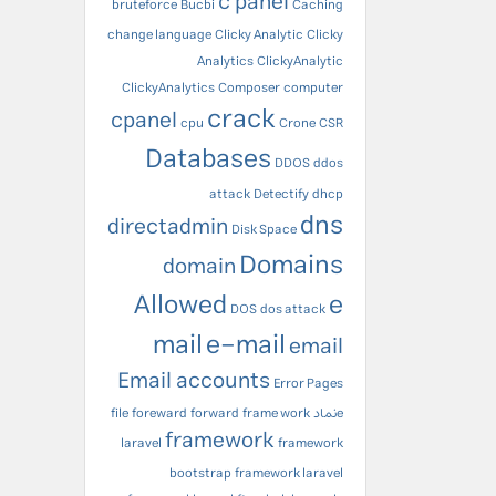
c panel
bruteforce
Bucbi
Caching
change language
Clicky Analytic
Clicky
Analytics
ClickyAnalytic
ClickyAnalytics
Composer
computer
crack
cpanel
cpu
Crone
CSR
Databases
DDOS
ddos
attack
Detectify
dhcp
dns
directadmin
Disk Space
Domains
domain
Allowed
e
DOS
dos attack
mail
e-mail
email
Email accounts
Error Pages
eنماد
frame work
forward
foreward
file
framework
laravel
framework
bootstrap
framework laravel