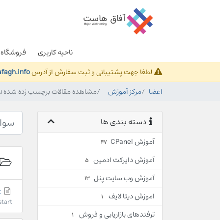
ناحیه کاربری
فروشگاه
لطفا جهت پشتیبانی و ثبت سفارش از آدرس
fagh.info
اعضا
مرکز آموزش
مشاهده مقالات برچسب زده شده cpu
دسته بندی ها
آموزش CPanel
47
آموزش دایرکت ادمین
5
آموزش وب سایت پنل
13
Restart کردن Application Pool
اموزش دیتا لایف
1
Restart کردن Application Pool قبل از آموزش درباره نحوه art
ترفندهای بازاریابی و فروش
1