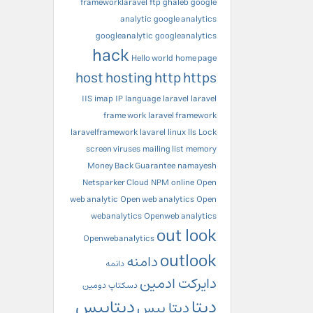
frameworklaravel
ftp
ghaleb
google
analytic
google analytics
googleanalytic
googleanalytics
hack
Hello world
home page
host
hosting
http
https
IIS
imap
IP
language
laravel
laravel
frame work
laravel framework
laravelframework
lavarel
linux
lls
Lock
screen viruses
mailing list
memory
Money Back Guarantee
namayesh
Netsparker Cloud
NPM
online
Open
web analytic
Open web analytics
Open
webanalytics
Openweb analytics
out look
Openwebanalytics
outlook
دامنه
دانمه
دایرکت ادمین
دسکتاپ
دومین
دیتا
دیتابیس
دیتا بیس