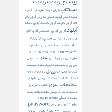
ریستور
ریموت
ریموت
دسکتاپ
رفرش
جوملا
آمار سایت
آپدیت
آپدیت دستی
آپدیت دستی وردپرس
آپاچی تام
کات
آپاچی تام کت
آپاچی تامکات
آپاچی تامکت
آپلود
آی پی
آی پی اختصاصی
آفاق
آفاق
ساب دامنه
هاست
زیر دامنه
زیپ
ساب دامین
سالید سی پی
سالیدcp
سرور
سایبری
سرور مجازی
سرور مجازی
سئو
سی پنل
ایران
سرور مجازی آلمان
سی پی یو
سیستم مدیریت سایت
سیستم
سیپنل
مدیریت محتوا
تام کات
تام کت
تامکات
تامکت
ترافیک
تغییر ورژن php
تم
تنظیمات سرور
تنظیمات ویندوز
توضیحات متا تگ
توییتر
صفحات یافت نشده
صفحه ی خانگی
passcode
pass
password
pc
php
php 5.3
php
5.6
php 7
php5
php5.2
phpmyadmin