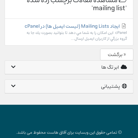
مشاهده مقالات برچسب زده شده
'mailing list'
ایجاد Mailing Lists (لیست ایمیل ها) در cPanel
cPanel اين امكان را به شما مي دهد تا بتوانيد بصورت يك جا به
گروه بزرگي از كاربران ايميل ارسال...
« برگشت
ابر تگ ها
پشتیبانی
© تمامی حقوق این وبسایت برای آفاق هاست محفوظ می باشد.